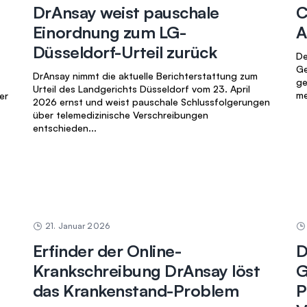
DrAnsay weist pauschale
C
Einordnung zum LG-
A
Düsseldorf-Urteil zurück
De
Ge
DrAnsay nimmt die aktuelle Berichterstattung zum
ge
Urteil des Landgerichts Düsseldorf vom 23. April
me
er
2026 ernst und weist pauschale Schlussfolgerungen
über telemedizinische Verschreibungen
entschieden...
21. Januar 2026
g
Erfinder der Online-
D
Krankschreibung DrAnsay löst
G
das Krankenstand-Problem
P